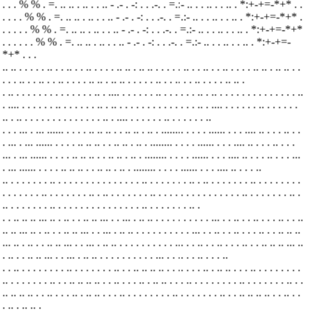
. . . % % . =. .. .. . .. . . .. - .- . -: . . .-. . =.:- .. . . .. . . .. . *:+-+=-*+* . .
.
. . . % % . =. .. .. . .. . . .. - .- . -: . . .-. . =.:- .. . . .. . . .. . *:+-+=-*+* .
. .
. . . % % . =. .. .. . .. . . .. - .- . -: . . .-. . =.:- .. . . .. . . .. . *:+-+=-*+*
. . .
. . . % % . =. .. .. . .. . . .. - .- . -: . . .-. . =.:- .. . . .. . . .. . *:+-+=-
*+* . . .
.. .. . . . . . .. . . .. . . .. . . . . .. .. .
.. .. . . . . . .. . . .. . . .. . . . . .. .. .
.. .. . .
. . . .. . . .. . . .. . . . . .. .. .
.. .. . . . . . .. . . .. . . .. . . . . .. .. .
. .. . . . . . . . . . . . . . . .. . .... . . . . . . .. . . . . . . ..
. .. . . . . . . . . . . . . . . ..
. .... . . . . . . .. . . . . . . ..
. .. . . . . . . . . . . . . . . .. . .... . . . . . . .. . . . . . .
..
. .. . . . . . . . . . . . . . . .. . .... . . . . . . .. . . . . . . ..
. . . ... . ... ...... . . . . .. .. .. . . .. .. . .. . ........ . . . . ...... . . . .... .. . . . ..
. .
. ... . ... ...... . . . . .. .. .. . . .. .. . .. . ........ . . . . ...... . . . .... .. . . . ..
. . .
... . ... ...... . . . . .. .. .. . . .. .. . .. . ........ . . . . ...... . . . .... .. . . . ..
. . . ...
. ... ...... . . . . .. .. .. . . .. .. . .. . ........ . . . . ...... . . . .... .. . . . ..
.. . . . . . . . .. . . . . . . . . . . . . . . . .. . . . . . . . .. .
.. . . . . . . . .. . . . . . . . .
. . . . . . . .. . . . . . . . .. .
.. . . . . . . . .. . . . . . . . . . . . . . . . .. . . . . . . . .. .
.. . . . . . . . .. . . . . . . . . . . . . . . . .. . . . . . . . .. .
. . .. .. .. ... .. . .. . . .. .. ... . . ... . .. .. . . . . . . . . . . ... . . .. . . .. . . . ..
. . ..
.. .. ... .. . .. . . .. .. ... . . ... . .. .. . . . . . . . . . . ... . . .. . . .. . . . ..
. . .. .. ..
... .. . .. . . .. .. ... . . ... . .. .. . . . . . . . . . . ... . . .. . . .. . . . ..
. . .. .. .. ... ..
. .. . . .. .. ... . . ... . .. .. . . . . . . . . . . ... . . .. . . .. . . . ..
. . .. . . . . . . . . .. . . . . . . . .. . . .. .. .. .. . . .. . . . .. . .. .. .
. . .. . . . . . . . .
.. . . . . . . . .. . . .. .. .. .. . . .. . . . .. . .. .. .
. . .. . . . . . . . . .. . . . . . . . .. . .
.. .. .. .. . . .. . . . .. . .. .. .
. . .. . . . . . . . . .. . . . . . . . .. . . .. .. .. .. . . .. . .
. .. . .. .. .