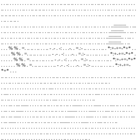
. . .. . . . . . . . . .. . . . . . . . .. . . .. .. .. .. . . .. . . . .. . .. .. .
. . .. . . . . . . . .
.. . . . . . . . .. . . .. .. .. .. . . .. . . . .. . .. .. .
. . .. . . . . . . . . .. . . . . . . . .. . .
.. .. .. .. . . .. . . . .. . .. .. .
. . .. . . . . . . . . .. . . . . . . . .. . . .. .. .. .. . . .. . .
. .. . .. .. .
. . .. . . .. . . .. . . .. . . .. . . .. . . .. . . .. . . .. . . .. . . .. . . .. . . ..::::::::::.. . ..
.
. .. . . .. . . .. . . .. . . .. . . .. . . .. . . .. . . .. . . .. . . .. . . .. . . ..::::::::::.. . ..
. .
.. . . .. . . .. . . .. . . .. . . .. . . .. . . .. . . .. . . .. . . .. . . .. . . ..::::::::::.. . ..
. .
.. . . .. . . .. . . .. . . .. . . .. . . .. . . .. . . .. . . .. . . .. . . .. . . ..::::::::::.. . ..
. . . % % . =. .. .. . .. . . .. - .- . -: . . .-. . =.:- .. . . .. . . .. . *:+-+=-*+* . .
.
. . . % % . =. .. .. . .. . . .. - .- . -: . . .-. . =.:- .. . . .. . . .. . *:+-+=-*+* .
. .
. . . % % . =. .. .. . .. . . .. - .- . -: . . .-. . =.:- .. . . .. . . .. . *:+-+=-*+*
. . .
. . . % % . =. .. .. . .. . . .. - .- . -: . . .-. . =.:- .. . . .. . . .. . *:+-+=-
*+* . . .
.. .. . . . . . .. . . .. . . .. . . . . .. .. .
.. .. . . . . . .. . . .. . . .. . . . . .. .. .
.. .. . .
. . . .. . . .. . . .. . . . . .. .. .
.. .. . . . . . .. . . .. . . .. . . . . .. .. .
. .. . . . . . . . . . . . . . . .. . .... . . . . . . .. . . . . . . ..
. .. . . . . . . . . . . . . . . ..
. .... . . . . . . .. . . . . . . ..
. .. . . . . . . . . . . . . . . .. . .... . . . . . . .. . . . . . .
..
. .. . . . . . . . . . . . . . . .. . .... . . . . . . .. . . . . . . ..
. . . ... . ... ...... . . . . .. .. .. . . .. .. . .. . ........ . . . . ...... . . . .... .. . . . ..
. .
. ... . ... ...... . . . . .. .. .. . . .. .. . .. . ........ . . . . ...... . . . .... .. . . . ..
. . .
... . ... ...... . . . . .. .. .. . . .. .. . .. . ........ . . . . ...... . . . .... .. . . . ..
. . . ...
. ... ...... . . . . .. .. .. . . .. .. . .. . ........ . . . . ...... . . . .... .. . . . ..
.. . . . . . . . .. . . . . . . . . . . . . . . . .. . . . . . . . .. .
.. . . . . . . . .. . . . . . . . .
. . . . . . . .. . . . . . . . .. .
.. . . . . . . . .. . . . . . . . . . . . . . . . .. . . . . . . . .. .
.. . . . . . . . .. . . . . . . . . . . . . . . . .. . . . . . . . .. .