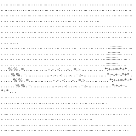
. . .. .. .. ... .. . .. . . .. .. ... . . ... . .. .. . . . . . . . . . . ... . . .. . . .. . . . ..
. . ..
.. .. ... .. . .. . . .. .. ... . . ... . .. .. . . . . . . . . . . ... . . .. . . .. . . . ..
. . .. .. ..
... .. . .. . . .. .. ... . . ... . .. .. . . . . . . . . . . ... . . .. . . .. . . . ..
. . .. .. .. ... ..
. .. . . .. .. ... . . ... . .. .. . . . . . . . . . . ... . . .. . . .. . . . ..
. . .. . . . . . . . . .. . . . . . . . .. . . .. .. .. .. . . .. . . . .. . .. .. .
. . .. . . . . . . . .
.. . . . . . . . .. . . .. .. .. .. . . .. . . . .. . .. .. .
. . .. . . . . . . . . .. . . . . . . . .. . .
.. .. .. .. . . .. . . . .. . .. .. .
. . .. . . . . . . . . .. . . . . . . . .. . . .. .. .. .. . . .. . .
. .. . .. .. .
. . .. . . .. . . .. . . .. . . .. . . .. . . .. . . .. . . .. . . .. . . .. . . .. . . ..::::::::::.. . ..
.
. .. . . .. . . .. . . .. . . .. . . .. . . .. . . .. . . .. . . .. . . .. . . .. . . ..::::::::::.. . ..
. .
.. . . .. . . .. . . .. . . .. . . .. . . .. . . .. . . .. . . .. . . .. . . .. . . ..::::::::::.. . ..
. .
.. . . .. . . .. . . .. . . .. . . .. . . .. . . .. . . .. . . .. . . .. . . .. . . ..::::::::::.. . ..
. . . % % . =. .. .. . .. . . .. - .- . -: . . .-. . =.:- .. . . .. . . .. . *:+-+=-*+* . .
.
. . . % % . =. .. .. . .. . . .. - .- . -: . . .-. . =.:- .. . . .. . . .. . *:+-+=-*+* .
. .
. . . % % . =. .. .. . .. . . .. - .- . -: . . .-. . =.:- .. . . .. . . .. . *:+-+=-*+*
. . .
. . . % % . =. .. .. . .. . . .. - .- . -: . . .-. . =.:- .. . . .. . . .. . *:+-+=-
*+* . . .
.. .. . . . . . .. . . .. . . .. . . . . .. .. .
.. .. . . . . . .. . . .. . . .. . . . . .. .. .
.. .. . .
. . . .. . . .. . . .. . . . . .. .. .
.. .. . . . . . .. . . .. . . .. . . . . .. .. .
. .. . . . . . . . . . . . . . . .. . .... . . . . . . .. . . . . . . ..
. .. . . . . . . . . . . . . . . ..
. .... . . . . . . .. . . . . . . ..
. .. . . . . . . . . . . . . . . .. . .... . . . . . . .. . . . . . .
..
. .. . . . . . . . . . . . . . . .. . .... . . . . . . .. . . . . . . ..
. . . ... . ... ...... . . . . .. .. .. . . .. .. . .. . ........ . . . . ...... . . . .... .. . . . ..
. .
. ... . ... ...... . . . . .. .. .. . . .. .. . .. . ........ . . . . ...... . . . .... .. . . . ..
. . .
... . ... ...... . . . . .. .. .. . . .. .. . .. . ........ . . . . ...... . . . .... .. . . . ..
. . . ...