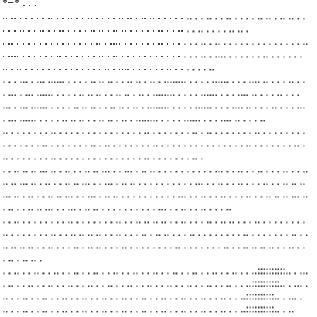
*+* . . .
.. .. . . . . . .. . . .. . . .. . . . . .. .. .
.. .. . . . . . .. . . .. . . .. . . . . .. .. .
.. .. . .
. . . .. . . .. . . .. . . . . .. .. .
.. .. . . . . . .. . . .. . . .. . . . . .. .. .
. .. . . . . . . . . . . . . . . .. . .... . . . . . . .. . . . . . . ..
. .. . . . . . . . . . . . . . . ..
. .... . . . . . . .. . . . . . . ..
. .. . . . . . . . . . . . . . . .. . .... . . . . . . .. . . . . . .
..
. .. . . . . . . . . . . . . . . .. . .... . . . . . . .. . . . . . . ..
. . . ... . ... ...... . . . . .. .. .. . . .. .. . .. . ........ . . . . ...... . . . .... .. . . . ..
. .
. ... . ... ...... . . . . .. .. .. . . .. .. . .. . ........ . . . . ...... . . . .... .. . . . ..
. . .
... . ... ...... . . . . .. .. .. . . .. .. . .. . ........ . . . . ...... . . . .... .. . . . ..
. . . ...
. ... ...... . . . . .. .. .. . . .. .. . .. . ........ . . . . ...... . . . .... .. . . . ..
.. . . . . . . . .. . . . . . . . . . . . . . . . .. . . . . . . . .. .
.. . . . . . . . .. . . . . . . . .
. . . . . . . .. . . . . . . . .. .
.. . . . . . . . .. . . . . . . . . . . . . . . . .. . . . . . . . .. .
.. . . . . . . . .. . . . . . . . . . . . . . . . .. . . . . . . . .. .
. . .. .. .. ... .. . .. . . .. .. ... . . ... . .. .. . . . . . . . . . . ... . . .. . . .. . . . ..
. . ..
.. .. ... .. . .. . . .. .. ... . . ... . .. .. . . . . . . . . . . ... . . .. . . .. . . . ..
. . .. .. ..
... .. . .. . . .. .. ... . . ... . .. .. . . . . . . . . . . ... . . .. . . .. . . . ..
. . .. .. .. ... ..
. .. . . .. .. ... . . ... . .. .. . . . . . . . . . . ... . . .. . . .. . . . ..
. . .. . . . . . . . . .. . . . . . . . .. . . .. .. .. .. . . .. . . . .. . .. .. .
. . .. . . . . . . . .
.. . . . . . . . .. . . .. .. .. .. . . .. . . . .. . .. .. .
. . .. . . . . . . . . .. . . . . . . . .. . .
.. .. .. .. . . .. . . . .. . .. .. .
. . .. . . . . . . . . .. . . . . . . . .. . . .. .. .. .. . . .. . .
. .. . .. .. .
. . .. . . .. . . .. . . .. . . .. . . .. . . .. . . .. . . .. . . .. . . .. . . .. . . ..::::::::::.. . ..
.
. .. . . .. . . .. . . .. . . .. . . .. . . .. . . .. . . .. . . .. . . .. . . .. . . ..::::::::::.. . ..
. .
.. . . .. . . .. . . .. . . .. . . .. . . .. . . .. . . .. . . .. . . .. . . .. . . ..::::::::::.. . ..
. .
.. . . .. . . .. . . .. . . .. . . .. . . .. . . .. . . .. . . .. . . .. . . .. . . ..::::::::::.. . ..