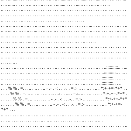
. ... ...... . . . . .. .. .. . . .. .. . .. . ........ . . . . ...... . . . .... .. . . . ..
.. . . . . . . . .. . . . . . . . . . . . . . . . .. . . . . . . . .. .
.. . . . . . . . .. . . . . . . . .
. . . . . . . .. . . . . . . . .. .
.. . . . . . . . .. . . . . . . . . . . . . . . . .. . . . . . . . .. .
.. . . . . . . . .. . . . . . . . . . . . . . . . .. . . . . . . . .. .
. . .. .. .. ... .. . .. . . .. .. ... . . ... . .. .. . . . . . . . . . . ... . . .. . . .. . . . ..
. . ..
.. .. ... .. . .. . . .. .. ... . . ... . .. .. . . . . . . . . . . ... . . .. . . .. . . . ..
. . .. .. ..
... .. . .. . . .. .. ... . . ... . .. .. . . . . . . . . . . ... . . .. . . .. . . . ..
. . .. .. .. ... ..
. .. . . .. .. ... . . ... . .. .. . . . . . . . . . . ... . . .. . . .. . . . ..
. . .. . . . . . . . . .. . . . . . . . .. . . .. .. .. .. . . .. . . . .. . .. .. .
. . .. . . . . . . . .
.. . . . . . . . .. . . .. .. .. .. . . .. . . . .. . .. .. .
. . .. . . . . . . . . .. . . . . . . . .. . .
.. .. .. .. . . .. . . . .. . .. .. .
. . .. . . . . . . . . .. . . . . . . . .. . . .. .. .. .. . . .. . .
. .. . .. .. .
. . .. . . .. . . .. . . .. . . .. . . .. . . .. . . .. . . .. . . .. . . .. . . .. . . ..::::::::::.. . ..
.
. .. . . .. . . .. . . .. . . .. . . .. . . .. . . .. . . .. . . .. . . .. . . .. . . ..::::::::::.. . ..
. .
.. . . .. . . .. . . .. . . .. . . .. . . .. . . .. . . .. . . .. . . .. . . .. . . ..::::::::::.. . ..
. .
.. . . .. . . .. . . .. . . .. . . .. . . .. . . .. . . .. . . .. . . .. . . .. . . ..::::::::::.. . ..
. . . % % . =. .. .. . .. . . .. - .- . -: . . .-. . =.:- .. . . .. . . .. . *:+-+=-*+* . .
.
. . . % % . =. .. .. . .. . . .. - .- . -: . . .-. . =.:- .. . . .. . . .. . *:+-+=-*+* .
. .
. . . % % . =. .. .. . .. . . .. - .- . -: . . .-. . =.:- .. . . .. . . .. . *:+-+=-*+*
. . .
. . . % % . =. .. .. . .. . . .. - .- . -: . . .-. . =.:- .. . . .. . . .. . *:+-+=-
*+* . . .
.. .. . . . . . .. . . .. . . .. . . . . .. .. .
.. .. . . . . . .. . . .. . . .. . . . . .. .. .
.. .. . .
. . . .. . . .. . . .. . . . . .. .. .
.. .. . . . . . .. . . .. . . .. . . . . .. .. .
. .. . . . . . . . . . . . . . . .. . .... . . . . . . .. . . . . . . ..
. .. . . . . . . . . . . . . . . ..
. .... . . . . . . .. . . . . . . ..
. .. . . . . . . . . . . . . . . .. . .... . . . . . . .. . . . . . .