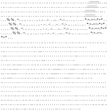
. . .. . . .. . . .. . . .. . . .. . . .. . . .. . . .. . . .. . . .. . . .. . . .. . . ..::::::::::.. . ..
.
. .. . . .. . . .. . . .. . . .. . . .. . . .. . . .. . . .. . . .. . . .. . . .. . . ..::::::::::.. . ..
. .
.. . . .. . . .. . . .. . . .. . . .. . . .. . . .. . . .. . . .. . . .. . . .. . . ..::::::::::.. . ..
. .
.. . . .. . . .. . . .. . . .. . . .. . . .. . . .. . . .. . . .. . . .. . . .. . . ..::::::::::.. . ..
. . . % % . =. .. .. . .. . . .. - .- . -: . . .-. . =.:- .. . . .. . . .. . *:+-+=-*+* . .
.
. . . % % . =. .. .. . .. . . .. - .- . -: . . .-. . =.:- .. . . .. . . .. . *:+-+=-*+* .
. .
. . . % % . =. .. .. . .. . . .. - .- . -: . . .-. . =.:- .. . . .. . . .. . *:+-+=-*+*
. . .
. . . % % . =. .. .. . .. . . .. - .- . -: . . .-. . =.:- .. . . .. . . .. . *:+-+=-
*+* . . .
.. .. . . . . . .. . . .. . . .. . . . . .. .. .
.. .. . . . . . .. . . .. . . .. . . . . .. .. .
.. .. . .
. . . .. . . .. . . .. . . . . .. .. .
.. .. . . . . . .. . . .. . . .. . . . . .. .. .
. .. . . . . . . . . . . . . . . .. . .... . . . . . . .. . . . . . . ..
. .. . . . . . . . . . . . . . . ..
. .... . . . . . . .. . . . . . . ..
. .. . . . . . . . . . . . . . . .. . .... . . . . . . .. . . . . . .
..
. .. . . . . . . . . . . . . . . .. . .... . . . . . . .. . . . . . . ..
. . . ... . ... ...... . . . . .. .. .. . . .. .. . .. . ........ . . . . ...... . . . .... .. . . . ..
. .
. ... . ... ...... . . . . .. .. .. . . .. .. . .. . ........ . . . . ...... . . . .... .. . . . ..
. . .
... . ... ...... . . . . .. .. .. . . .. .. . .. . ........ . . . . ...... . . . .... .. . . . ..
. . . ...
. ... ...... . . . . .. .. .. . . .. .. . .. . ........ . . . . ...... . . . .... .. . . . ..
.. . . . . . . . .. . . . . . . . . . . . . . . . .. . . . . . . . .. .
.. . . . . . . . .. . . . . . . . .
. . . . . . . .. . . . . . . . .. .
.. . . . . . . . .. . . . . . . . . . . . . . . . .. . . . . . . . .. .
.. . . . . . . . .. . . . . . . . . . . . . . . . .. . . . . . . . .. .
. . .. .. .. ... .. . .. . . .. .. ... . . ... . .. .. . . . . . . . . . . ... . . .. . . .. . . . ..
. . ..
.. .. ... .. . .. . . .. .. ... . . ... . .. .. . . . . . . . . . . ... . . .. . . .. . . . ..
. . .. .. ..
... .. . .. . . .. .. ... . . ... . .. .. . . . . . . . . . . ... . . .. . . .. . . . ..
. . .. .. .. ... ..
. .. . . .. .. ... . . ... . .. .. . . . . . . . . . . ... . . .. . . .. . . . ..