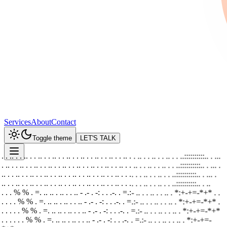
Services
About
Contact
Toggle theme
LET'S TALK
. . .. . . .. . . .. . . .. . . .. . . .. . . .. . . .. . . .. . . .. . . .. . . .. . . ..::::::::::.. . ..
.
. .. . . .. . . .. . . .. . . .. . . .. . . .. . . .. . . .. . . .. . . .. . . .. . . ..::::::::::.. . ..
. .
.. . . .. . . .. . . .. . . .. . . .. . . .. . . .. . . .. . . .. . . .. . . .. . . ..::::::::::.. . ..
. .
.. . . .. . . .. . . .. . . .. . . .. . . .. . . .. . . .. . . .. . . .. . . .. . . ..::::::::::.. . ..
. . . % % . =. .. .. . .. . . .. - .- . -: . . .-. . =.:- .. . . .. . . .. . *:+-+=-*+* . .
.
. . . % % . =. .. .. . .. . . .. - .- . -: . . .-. . =.:- .. . . .. . . .. . *:+-+=-*+* .
. .
. . . % % . =. .. .. . .. . . .. - .- . -: . . .-. . =.:- .. . . .. . . .. . *:+-+=-*+*
. . .
. . . % % . =. .. .. . .. . . .. - .- . -: . . .-. . =.:- .. . . .. . . .. . *:+-+=-